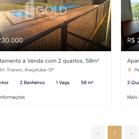
230.000
R$ 
tamento à Venda com 2 quartos, 58m²
Apar
tit-Trianon, Araçatuba-SP
Pe
rtos
2 Banheiros
1 Vaga
58 m²
2 Qua
informações
Mais 
‹
1
›