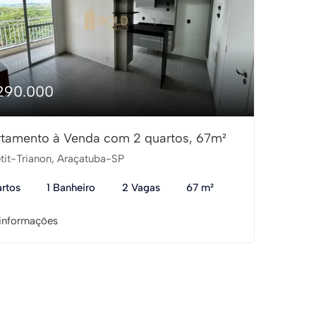
290.000
tamento à Venda com 2 quartos, 67m²
tit-Trianon, Araçatuba-SP
rtos
1 Banheiro
2 Vagas
67 m²
informações