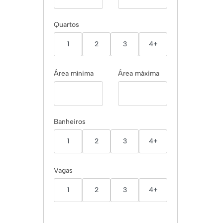
Quartos
1
2
3
4+
Área mínima
Área máxima
Banheiros
1
2
3
4+
Vagas
1
2
3
4+