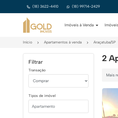
(18) 3622-4410
(18) 99714-2429
Página inicial
Imóveis à Venda
Imóveis
Início
Apartamentos à venda
Araçatuba/SP
2 Ap
Filtrar
Transação
Ordenar 
Tipos de imóvel