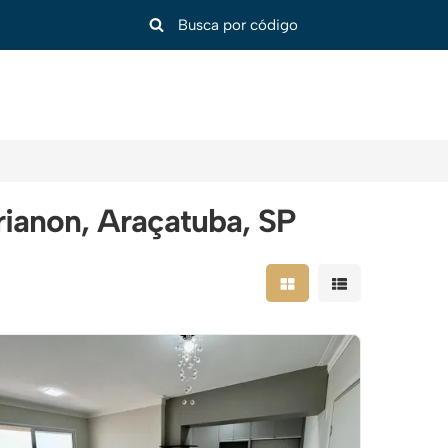
ianon, Araçatuba, SP
Mostrar resultados em
Mostrar resulta