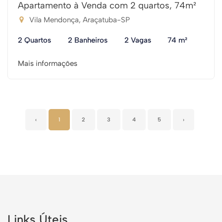
Apartamento à Venda com 2 quartos, 74m²
Vila Mendonça, Araçatuba-SP
2 Quartos
2 Banheiros
2 Vagas
74 m²
Mais informações
‹
1
2
3
4
5
›
Links Úteis