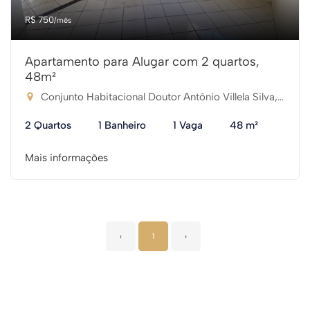
R$ 750
/mês
Apartamento para Alugar com 2 quartos,
48m²
Conjunto Habitacional Doutor Antônio Villela Silva, Araçatuba-SP
2 Quartos
1 Banheiro
1 Vaga
48 m²
Mais informações
‹
1
›