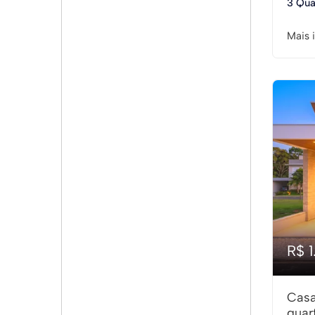
3 Qua
Mais 
R$ 1
Casa
quar