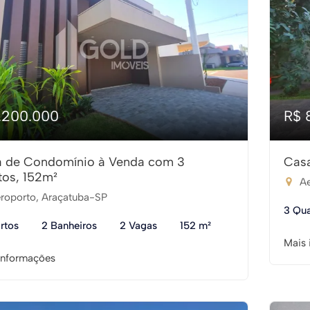
1.200.000
R$ 
 de Condomínio à Venda com 3
Casa
tos, 152m²
Ae
roporto, Araçatuba-SP
3 Qua
rtos
2 Banheiros
2 Vagas
152 m²
Mais 
informações