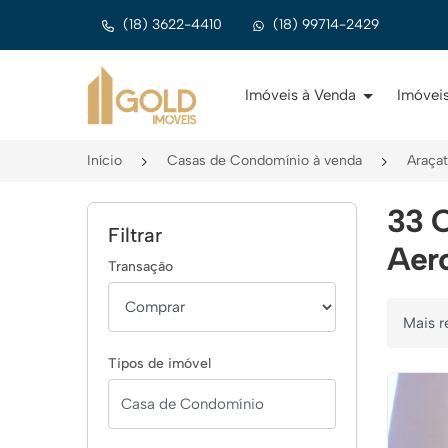
(18) 3622-4410
(18) 99714-2429
Página inicial
Imóveis à Venda
Imóveis
Início
Casas de Condomínio à venda
Araça
33 
Filtrar
Aero
Transação
Ordenar 
Tipos de imóvel