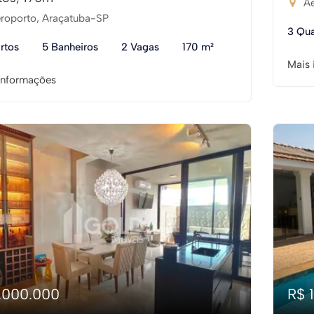
Ae
roporto, Araçatuba-SP
3 Qua
rtos
5 Banheiros
2 Vagas
170 m²
Mais 
informações
1.000.000
R$ 