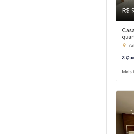
R$ 
Casa
quar
Ae
3 Qua
Mais 