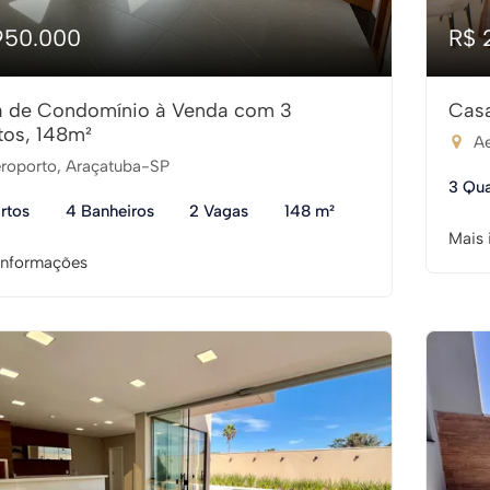
950.000
R$ 
 de Condomínio à Venda com 3
Casa
tos, 148m²
Ae
roporto, Araçatuba-SP
3 Qua
rtos
4 Banheiros
2 Vagas
148 m²
Mais 
informações