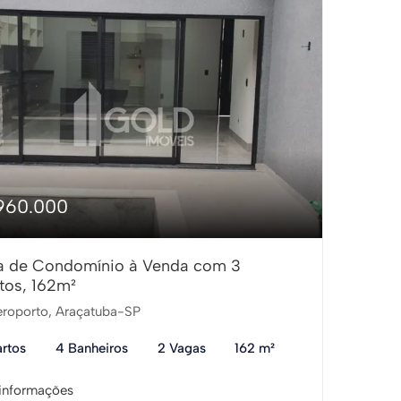
960.000
a de Condomínio à Venda com 3
tos, 162m²
roporto, Araçatuba-SP
rtos
4 Banheiros
2 Vagas
162 m²
informações