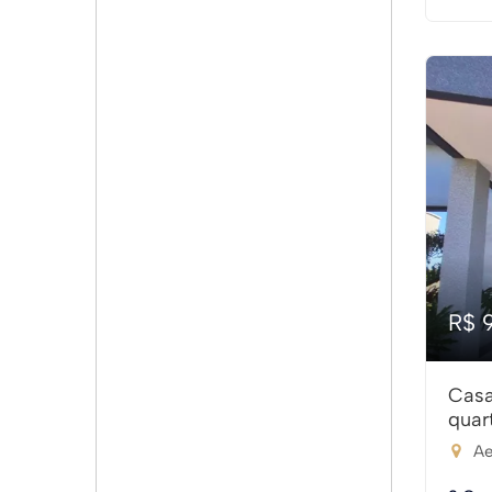
R$ 
Casa
quar
Ae