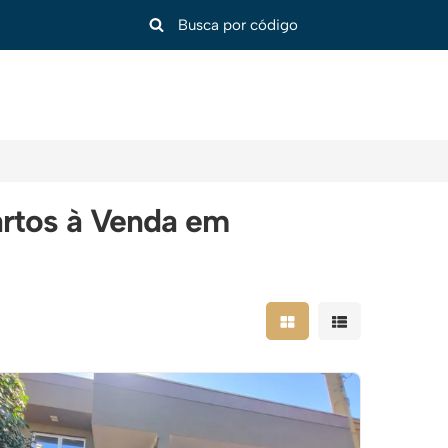
rtos à Venda em
Mostrar resultados em
Mostrar resulta