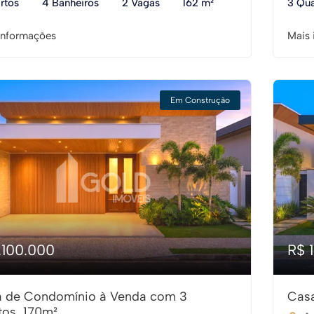
rtos
4 Banheiros
2 Vagas
162 m²
3 Qua
informações
Mais 
Em Construção
.100.000
R$ 
 de Condomínio à Venda com 3
Casa
tos, 170m²