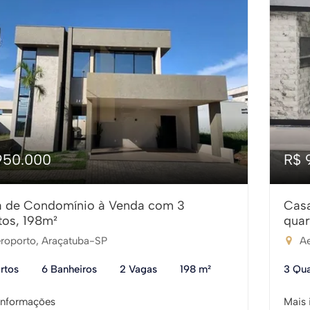
950.000
R$ 
 de Condomínio à Venda com 3
Cas
tos, 198m²
quar
roporto, Araçatuba-SP
Ae
rtos
6 Banheiros
2 Vagas
198 m²
3 Qua
informações
Mais 