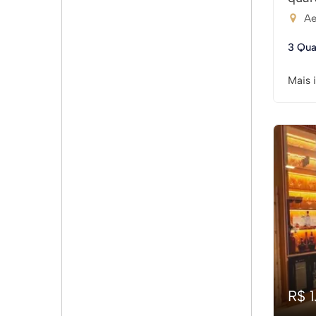
Ae
3 Qua
Mais 
R$ 