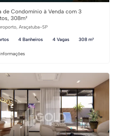
a de Condomínio à Venda com 3
tos, 308m²
roporto, Araçatuba-SP
rtos
4 Banheiros
4 Vagas
308 m²
informações