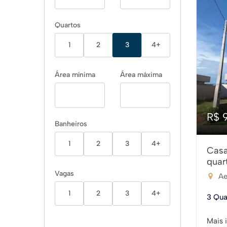
Quartos
1
2
3
4+
Área mínima
Área máxima
R$ 
Banheiros
1
2
3
4+
Casa
quar
Vagas
Ae
1
2
3
4+
3 Qua
Mais 