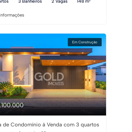
rtos
3 Banheiros
2 Vagas
148 m²
informações
Em Construção
1.100.000
 de Condomínio à Venda com 3 quartos