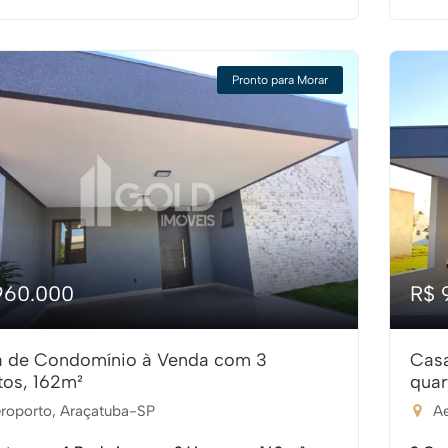
Pronto para Morar
960.000
R$ 
 de Condomínio à Venda com 3
Cas
tos, 162m²
quar
roporto, Araçatuba-SP
Ae