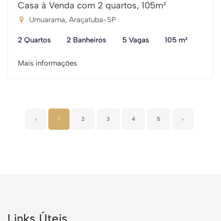
Casa à Venda com 2 quartos, 105m²
Umuarama, Araçatuba-SP
2 Quartos
2 Banheiros
5 Vagas
105 m²
Mais informações
‹
1
2
3
4
5
›
Links Úteis