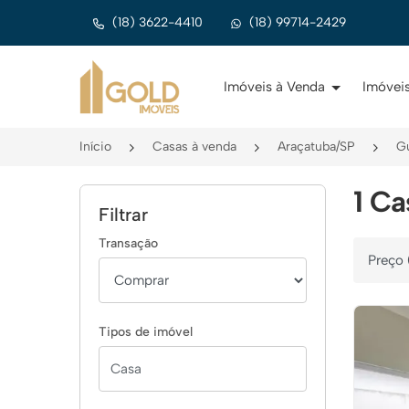
(18) 3622-4410
(18) 99714-2429
Página inicial
Imóveis à Venda
Imóveis
Início
Casas à venda
Araçatuba/SP
G
1 Ca
Filtrar
Transação
Ordenar 
Tipos de imóvel