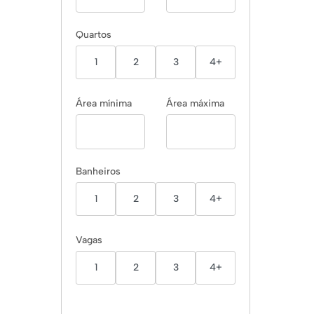
Quartos
1
2
3
4+
Área mínima
Área máxima
Banheiros
1
2
3
4+
Vagas
1
2
3
4+