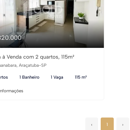
320.000
 à Venda com 2 quartos, 115m²
anabara, Araçatuba-SP
rtos
1 Banheiro
1 Vaga
115 m²
informações
‹
1
›