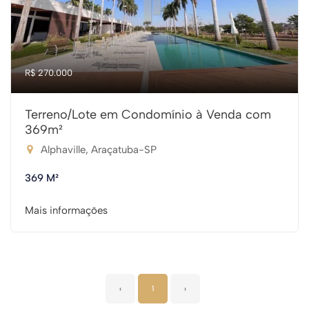
R$ 270.000
Terreno/Lote em Condomínio à Venda com
369m²
Alphaville, Araçatuba-SP
369 M²
Mais informações
‹
1
›