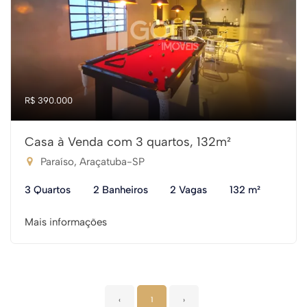
R$ 390.000
Casa à Venda com 3 quartos, 132m²
Paraíso, Araçatuba-SP
3 Quartos
2 Banheiros
2 Vagas
132 m²
Mais informações
‹
1
›