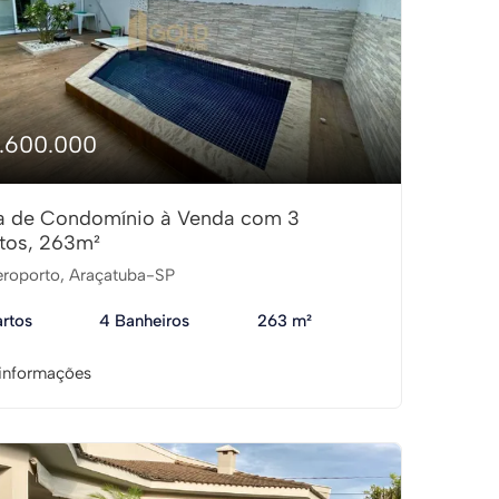
1.600.000
a de Condomínio à Venda com 3
tos, 263m²
roporto, Araçatuba-SP
rtos
4 Banheiros
263 m²
informações