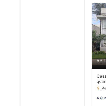
R$ 
Casa
quar
Ae
4 Qua