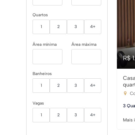
Quartos
1
2
3
4+
Área mínima
Área máxima
R$ 
Banheiros
Casa
quar
1
2
3
4+
Co
Vagas
3 Qua
1
2
3
4+
Mais 