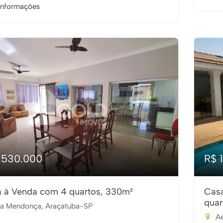
informações
1.530.000
R$ 
 à Venda com 4 quartos, 330m²
Cas
quar
la Mendonça, Araçatuba-SP
Ae