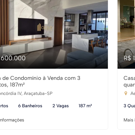
1.600.000
R$ 
 de Condomínio à Venda com 3
Cas
tos, 187m²
quar
ncórdia IV, Araçatuba-SP
Ae
rtos
6 Banheiros
2 Vagas
187 m²
3 Qua
informações
Mais 