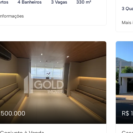
rtos
4 Banheiros
3 Vagas
330 m²
3 Qua
informações
Mais 
1.500.000
R$ 