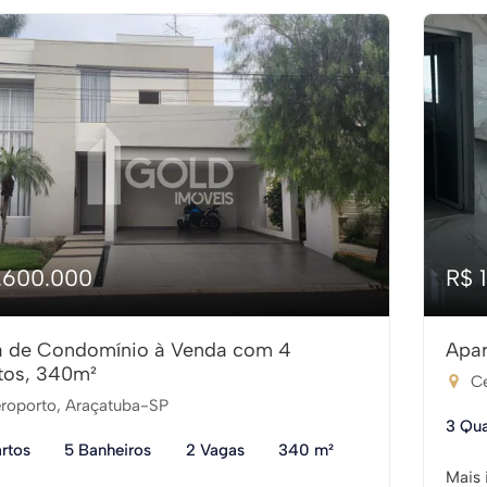
1.600.000
R$ 
 de Condomínio à Venda com 4
Apar
tos, 340m²
Ce
roporto, Araçatuba-SP
3 Qua
rtos
5 Banheiros
2 Vagas
340 m²
Mais 