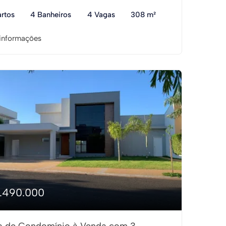
rtos
4 Banheiros
4 Vagas
308 m²
informações
1.490.000