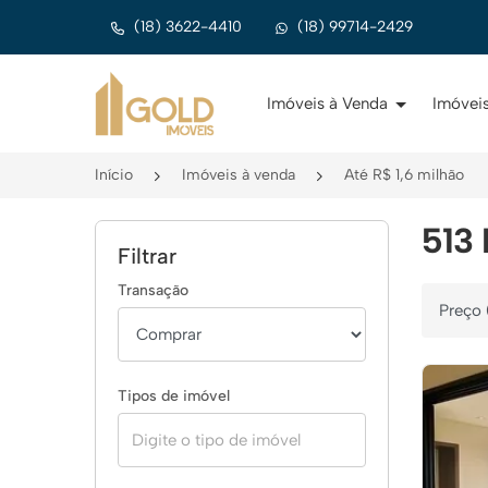
(18) 3622-4410
(18) 99714-2429
Página inicial
Imóveis à Venda
Imóveis
Início
Imóveis à venda
Até R$ 1,6 milhão
513 
Filtrar
Transação
Ordenar 
Tipos de imóvel