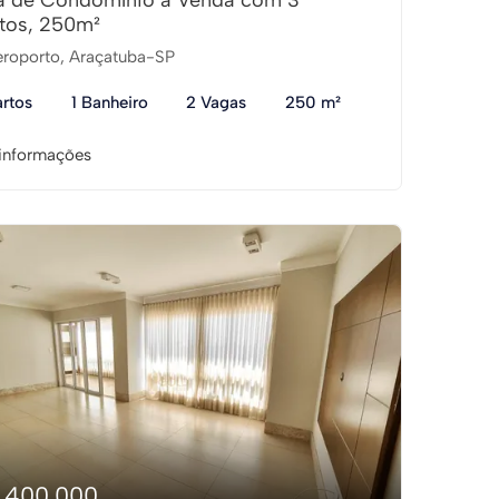
a de Condomínio à Venda com 3
tos, 250m²
roporto, Araçatuba-SP
rtos
1 Banheiro
2 Vagas
250 m²
informações
1.400.000