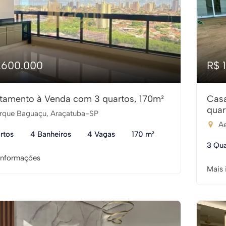
1.600.000
R$ 
tamento à Venda com 3 quartos, 170m²
Cas
quar
rque Baguaçu, Araçatuba-SP
Ae
rtos
4 Banheiros
4 Vagas
170 m²
3 Qua
informações
Mais 