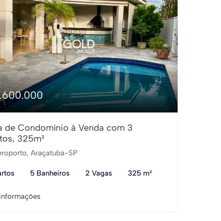
1.600.000
a de Condomínio à Venda com 3
tos, 325m²
roporto, Araçatuba-SP
rtos
5 Banheiros
2 Vagas
325 m²
informações