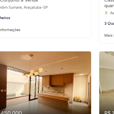
/Conjunto à Venda
Cas
quar
rdim Sumaré, Araçatuba-SP
Ae
heiros
3 Qua
informações
Mais 
1.450.000
R$ 