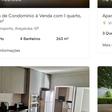
 de Condomínio à Venda com 1 quarto,
Apar
m²
Vi
roporto, Araçatuba-SP
3 Qua
rto
4 Banheiros
263 m²
Mais 
informações