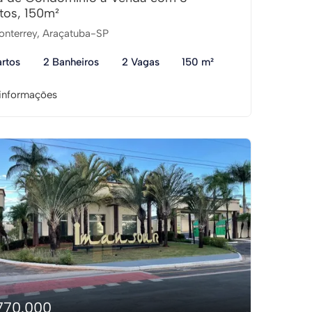
tos, 150m²
nterrey, Araçatuba-SP
rtos
2 Banheiros
2 Vagas
150 m²
informações
770.000