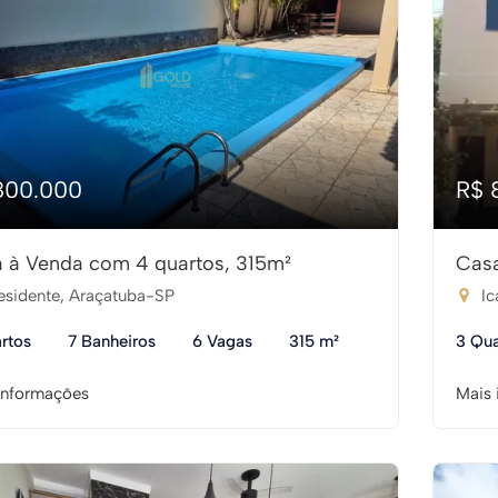
800.000
R$ 
 à Venda com 4 quartos, 315m²
Casa
esidente, Araçatuba-SP
Ic
rtos
7 Banheiros
6 Vagas
315 m²
3 Qua
informações
Mais 