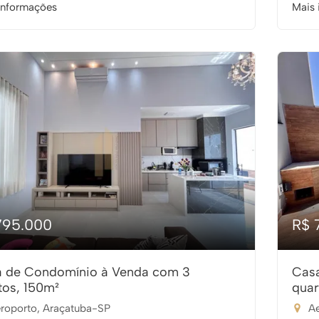
informações
Mais 
795.000
R$ 
 de Condomínio à Venda com 3
Cas
tos, 150m²
quar
roporto, Araçatuba-SP
Ae