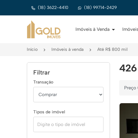
(18) 3622-4410
(18) 99714-2429
Página inicial
Imóveis à Venda
Imóveis
Início
Imóveis à venda
Até R$ 800 mil
426 
Filtrar
Transação
Ordenar 
Tipos de imóvel