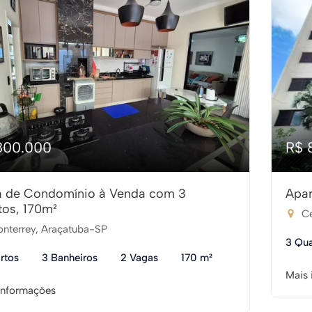
800.000
R$ 
 de Condomínio à Venda com 3
Apar
tos, 170m²
Ce
nterrey, Araçatuba-SP
3 Qua
rtos
3 Banheiros
2 Vagas
170 m²
Mais 
informações