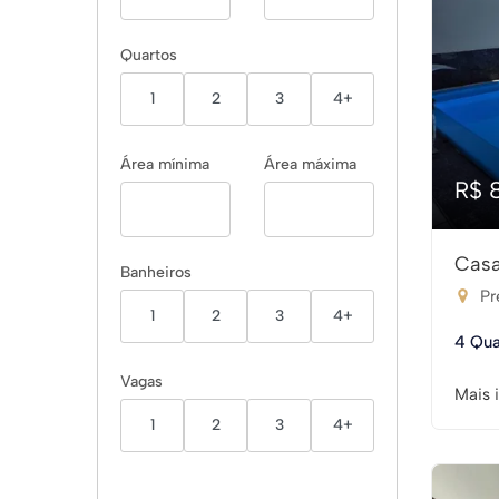
Quartos
1
2
3
4+
Área mínima
Área máxima
R$ 
Casa
Banheiros
Pr
1
2
3
4+
4 Qua
Vagas
Mais 
1
2
3
4+