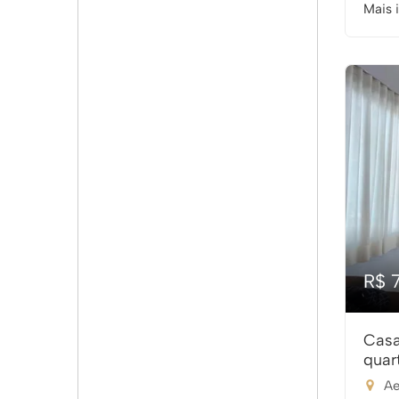
Mais 
R$ 
Casa
quar
Ae