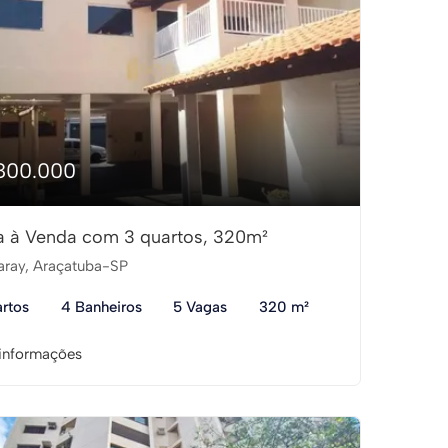
800.000
 à Venda com 3 quartos, 320m²
aray, Araçatuba-SP
rtos
4 Banheiros
5 Vagas
320 m²
informações