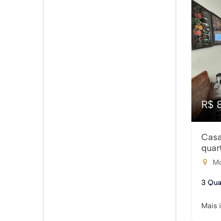
R$ 
Casa
quar
Mo
3 Qua
Mais 