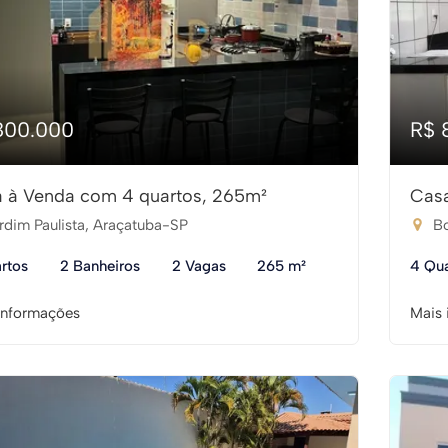
800.000
R$ 
 à Venda com 4 quartos, 265m²
Casa
rdim Paulista, Araçatuba-SP
Bo
rtos
2 Banheiros
2 Vagas
265 m²
4 Qua
informações
Mais 