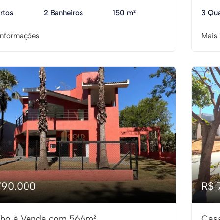
rtos
2 Banheiros
150 m²
3 Qua
informações
Mais 
790.000
R$ 
ho à Venda com 566m²
Cas