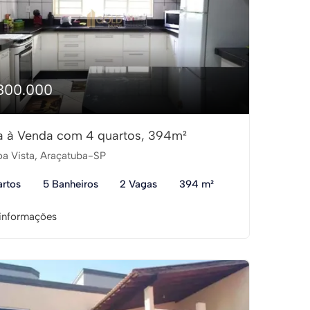
800.000
 à Venda com 4 quartos, 394m²
a Vista, Araçatuba-SP
rtos
5 Banheiros
2 Vagas
394 m²
informações