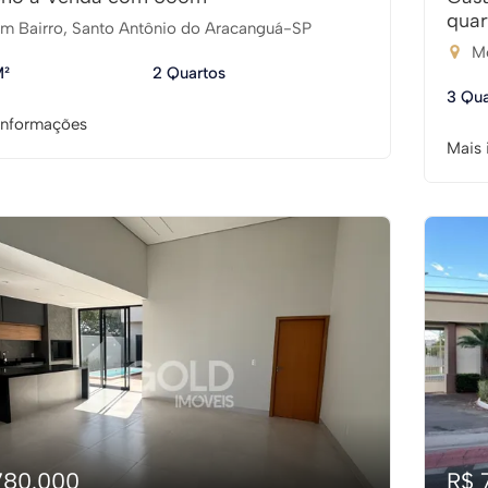
quar
m Bairro, Santo Antônio do Aracanguá-SP
Mo
M²
2 Quartos
3 Qua
informações
Mais 
780.000
R$ 