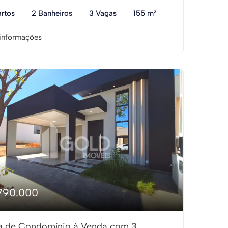
rtos
2 Banheiros
3 Vagas
155 m²
informações
790.000
a de Condomínio à Venda com 3