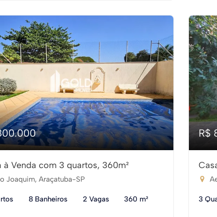
800.000
R$ 
 à Venda com 3 quartos, 360m²
Casa
o Joaquim, Araçatuba-SP
Ae
rtos
8 Banheiros
2 Vagas
360 m²
3 Qua