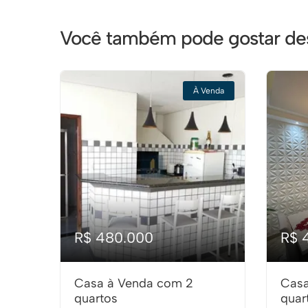
Você também pode gostar des
À Venda
R$ 480.000
R$ 
Casa à Venda com 2
Casa
quartos
quar