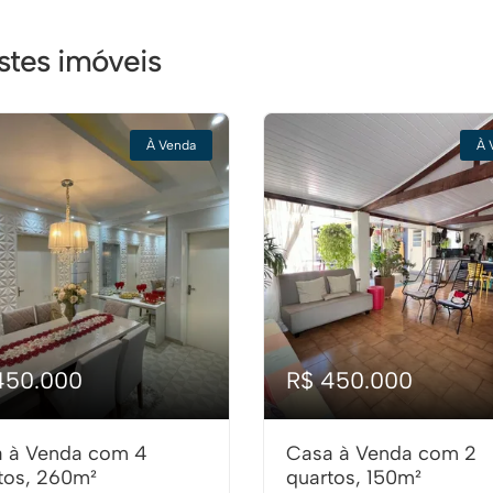
tes imóveis
À Venda
À 
450.000
R$ 450.000
 à Venda com 4
Casa à Venda com 2
tos, 260m²
quartos, 150m²