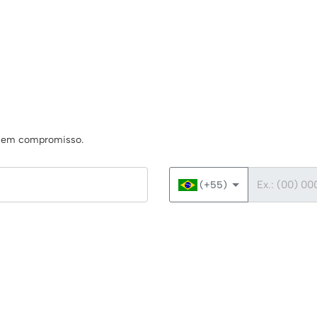
s sem compromisso.
Telefone
(+55)