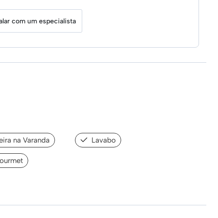
alar com um especialista
ira na Varanda
Lavabo
ourmet