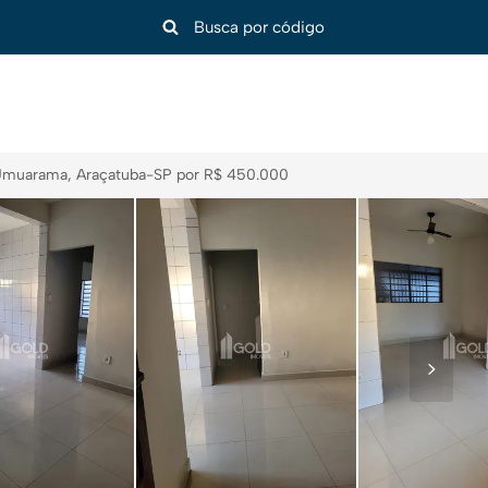
muarama, Araçatuba-SP por R$ 450.000
>