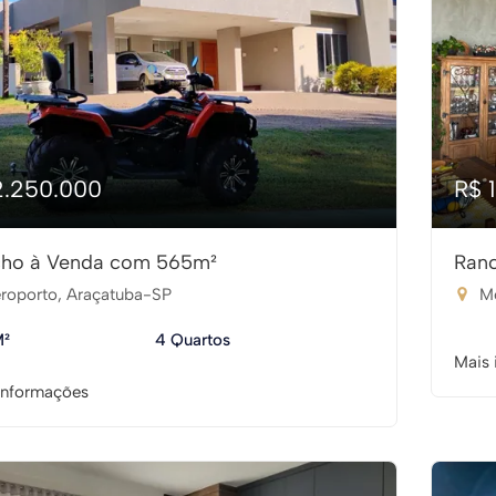
2.250.000
R$ 
ho à Venda com 565m²
Ran
roporto, Araçatuba-SP
Mo
M²
4 Quartos
Mais 
informações