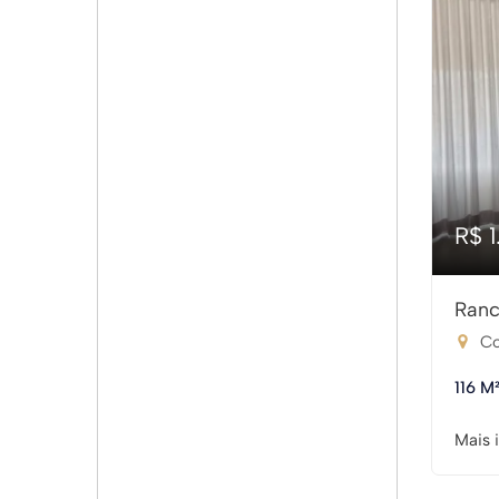
R$ 
Ranc
Co
116 M
Mais 