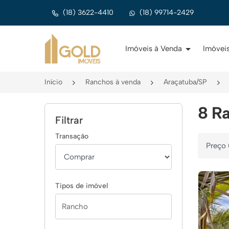
(18) 3622-4410
(18) 99714-2429
Página inicial
Imóveis à Venda
Imóveis
Início
Ranchos à venda
Araçatuba/SP
8 Ra
Filtrar
Transação
Ordenar 
Tipos de imóvel