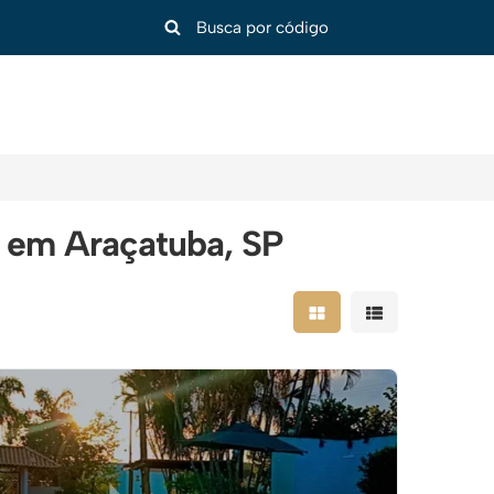
s em Araçatuba, SP
Mostrar resultados em
Mostrar resulta