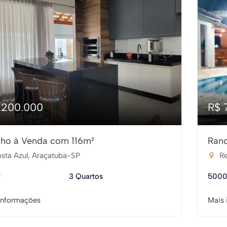
1.200.000
R$ 
ho à Venda com 116m²
Ran
sta Azul, Araçatuba-SP
Re
²
3 Quartos
5000
informações
Mais 