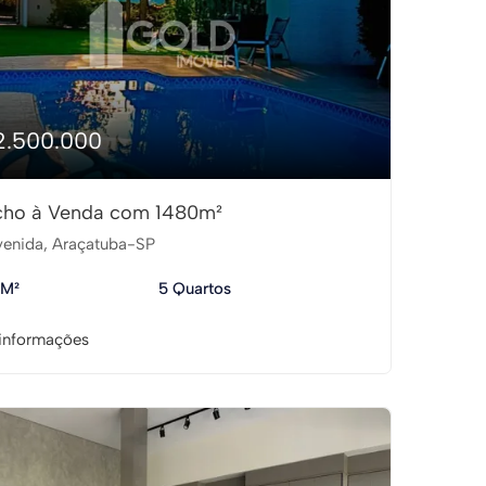
2.500.000
cho à Venda com 1480m²
enida, Araçatuba-SP
 M²
5 Quartos
informações