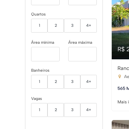
Quartos
1
2
3
4+
Área mínima
Área máxima
R$ 
Ranc
Banheiros
Ae
1
2
3
4+
565 
Vagas
Mais 
1
2
3
4+