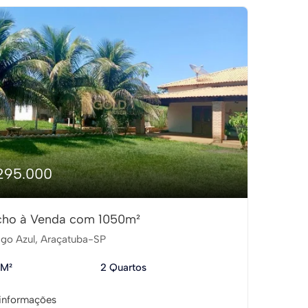
295.000
cho à Venda com 1050m²
go Azul, Araçatuba-SP
 M²
2 Quartos
informações