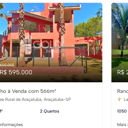
 600.000
 R$ 595.000
R$ 
ho à Venda com 566m²
Ran
ea Rural de Araçatuba, Araçatuba-SP
La
M²
2 Quartos
1050
informações
Mais 