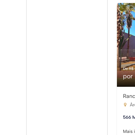
De R$
por
Ranc
Ár
566 
Mais 