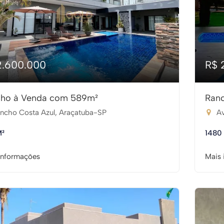
2.600.000
R$ 
ho à Venda com 589m²
Ran
ncho Costa Azul, Araçatuba-SP
Av
M²
1480
informações
Mais 